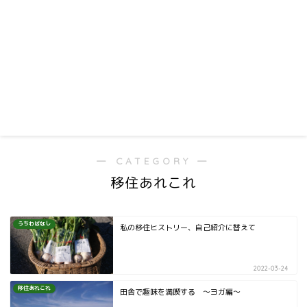
― CATEGORY ―
移住あれこれ
うちわばなし
私の移住ヒストリー、自己紹介に替えて
2022-03-24
移住あれこれ
田舎で趣味を満喫する ～ヨガ編～